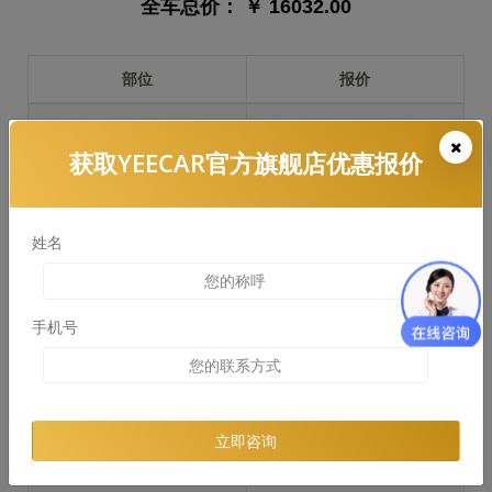
全车总价：
￥ 16032.00
部位
报价
前保险杠
￥3329.00
获取YEECAR官方旗舰店优惠报价
引擎盖
￥3424.00
左右两侧前叶子板
￥2160.00
姓名
反光镜
￥540.00
后保险杠
￥2863.00
手机号
后盖 + 车尾
￥2241.00
两个侧裙
￥1801.00
立即咨询
车顶
￥3315.00