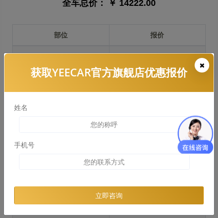
全车总价：
￥ 14222.00
部位
报价
前保险杠
￥2953.00
获取YEECAR官方旗舰店优惠报价
引擎盖
￥3038.00
左右两侧前叶子板
￥1916.00
姓名
反光镜
￥479.00
后保险杠
￥2539.00
手机号
后盖 + 车尾
￥1988.00
两个侧裙
￥1598.00
立即咨询
车顶
￥2940.00