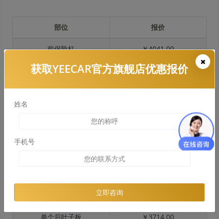
部位
报价
前保险杠
￥4041.00
获取YEECAR官方旗舰店优惠报价
引擎盖
￥4169.00
左右两侧前叶子板
￥3098.00
姓名
反光镜
￥505.00
后保险杠
￥3266.00
手机号
后盖 + 车尾
￥2553.00
两个侧裙
￥1413.00
立即咨询
车顶
￥3531.00
单个后叶子板
￥3714.00