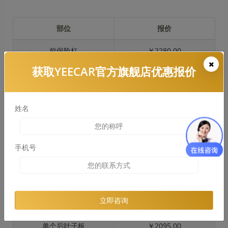
部位
报价
前保险杠
￥2280.00
获取YEECAR官方旗舰店优惠报价
引擎盖
￥2350.00
左右两侧前叶子板
￥1746.00
姓名
反光镜
￥285.00
后保险杠
￥1843.00
手机号
后盖 + 车尾
￥1440.00
两个侧裙
￥795.00
立即咨询
车顶
￥1991.00
单个后叶子板
￥2095.00