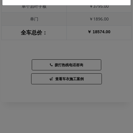
单个后叶子板
￥3795.00
单门
￥1896.00
￥ 18574.00
全车总价：
拨打热线电话咨询
查看车衣施工案例