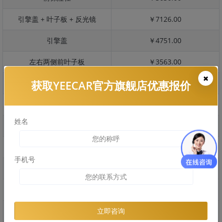
引擎盖 + 叶子板 + 反光镜
￥7126.00
引擎盖
￥4751.00
左右两侧前叶子板
￥3563.00
获取YEECAR官方旗舰店优惠报价
反光镜
￥713.00
后保险杠
￥2760.00
姓名
后盖 + 车尾
￥1939.00
两个侧裙
￥2389.00
手机号
车顶
￥3511.00
右后叶子板 + 右侧两个门
￥5693.00
左后叶子板 + 左侧两个门
￥5693.00
立即咨询