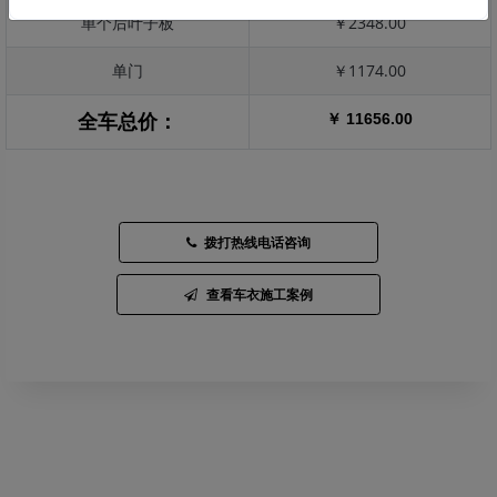
单个后叶子板
￥2348.00
单门
￥1174.00
￥ 11656.00
全车总价：
拨打热线电话咨询
查看车衣施工案例