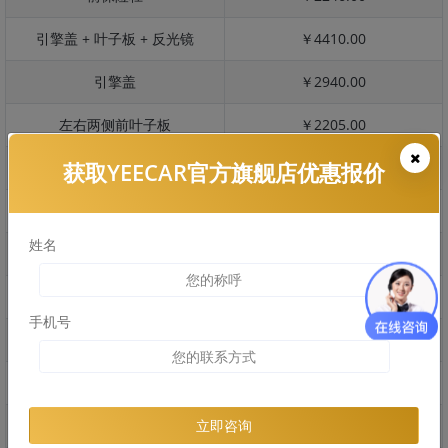
引擎盖 + 叶子板 + 反光镜
￥4410.00
引擎盖
￥2940.00
左右两侧前叶子板
￥2205.00
获取YEECAR官方旗舰店优惠报价
反光镜
￥441.00
后保险杠
￥1708.00
姓名
后盖 + 车尾
￥1200.00
两个侧裙
￥1479.00
手机号
车顶
￥2476.00
右后叶子板 + 右侧两个门
￥3523.00
左后叶子板 + 左侧两个门
￥3523.00
立即咨询