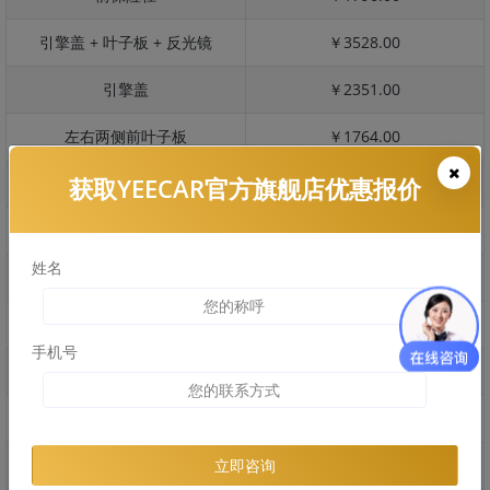
引擎盖 + 叶子板 + 反光镜
￥3528.00
引擎盖
￥2351.00
左右两侧前叶子板
￥1764.00
获取YEECAR官方旗舰店优惠报价
反光镜
￥353.00
后保险杠
￥1365.00
姓名
后盖 + 车尾
￥960.00
两个侧裙
￥1183.00
手机号
车顶
￥1980.00
右后叶子板 + 右侧两个门
￥2818.00
左后叶子板 + 左侧两个门
￥2818.00
立即咨询