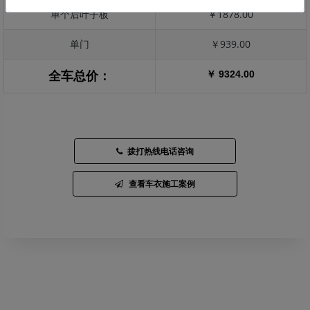
单个后叶子板
￥1878.00
单门
￥939.00
￥ 9324.00
全车总价：
拨打热线电话咨询
查看车衣施工案例