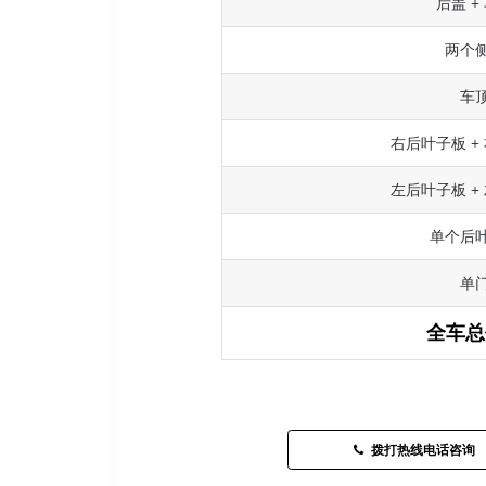
后盖 +
两个
车
右后叶子板 +
左后叶子板 +
单个后
单
全车总
拨打热线电话咨询