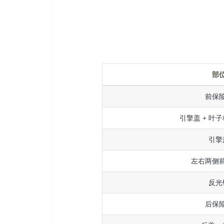
部
前保
引擎盖 + 叶子
引擎
左右两侧
反光
后保