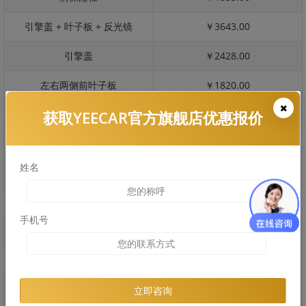
引擎盖 + 叶子板 + 反光镜
￥3643.00
引擎盖
￥2428.00
左右两侧前叶子板
￥1820.00
获取YEECAR官方旗舰店优惠报价
反光镜
￥364.00
后保险杠
￥1410.00
姓名
后盖 + 车尾
￥990.00
两个侧裙
￥1220.00
手机号
车顶
￥2105.00
右后叶子板 + 右侧两个门
￥2910.00
左后叶子板 + 左侧两个门
￥2910.00
立即咨询