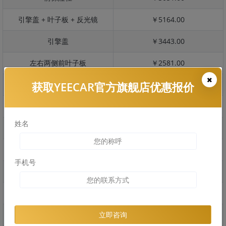
引擎盖 + 叶子板 + 反光镜
￥5164.00
引擎盖
￥3443.00
左右两侧前叶子板
￥2581.00
获取YEECAR官方旗舰店优惠报价
反光镜
￥515.00
后保险杠
￥2199.00
姓名
后盖 + 车尾
￥1461.00
两个侧裙
￥1158.00
手机号
车顶
￥3140.00
右后叶子板 + 右侧两个门
￥5116.00
左后叶子板 + 左侧两个门
￥5116.00
立即咨询