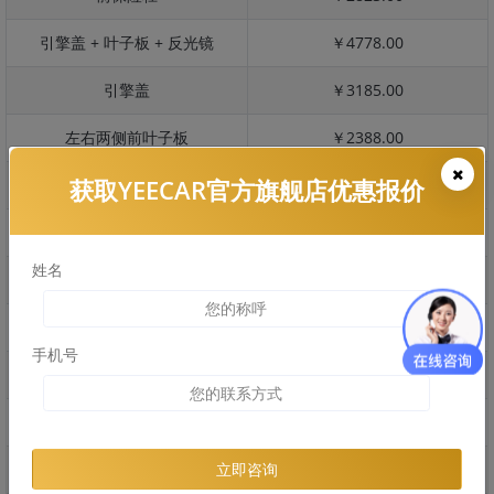
引擎盖 + 叶子板 + 反光镜
￥4778.00
引擎盖
￥3185.00
左右两侧前叶子板
￥2388.00
获取YEECAR官方旗舰店优惠报价
反光镜
￥476.00
后保险杠
￥2035.00
姓名
后盖 + 车尾
￥1353.00
两个侧裙
￥1070.00
手机号
车顶
￥2791.00
右后叶子板 + 右侧两个门
￥4734.00
左后叶子板 + 左侧两个门
￥4734.00
立即咨询