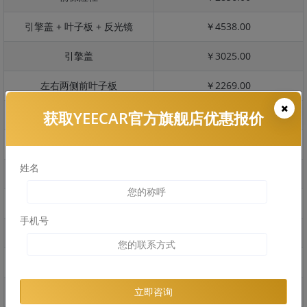
引擎盖 + 叶子板 + 反光镜
￥4538.00
引擎盖
￥3025.00
左右两侧前叶子板
￥2269.00
获取YEECAR官方旗舰店优惠报价
反光镜
￥454.00
后保险杠
￥2173.00
姓名
后盖 + 车尾
￥1360.00
两个侧裙
￥1558.00
手机号
车顶
￥1829.00
右后叶子板 + 右侧两个门
￥3518.00
左后叶子板 + 左侧两个门
￥3518.00
立即咨询