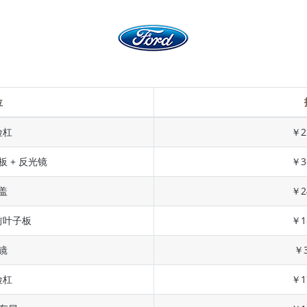
位
险杠
￥2
板 + 反光镜
￥3
盖
￥2
前叶子板
￥1
镜
￥3
险杠
￥1