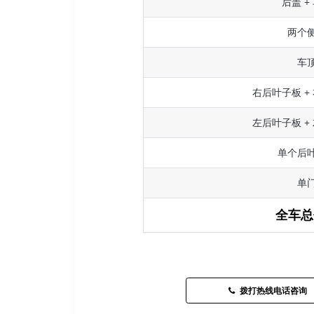
后盖 +
两个
车
右后叶子板 +
左后叶子板 +
单个后
单
全车总
拨打热线电话咨询