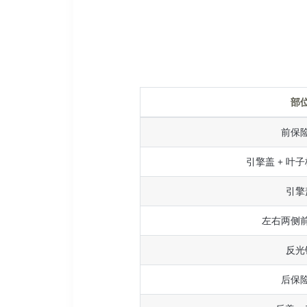
部
前保
引擎盖 + 叶子
引擎
左右两侧
反光
后保