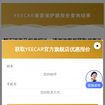
YEECAR漆面保护膜报价查询结果
暂无该产品相关报价，请咨询客服获取优惠价
格
获取YEECAR官方旗舰店优惠报价
姓名
拨打热线电话咨询
查看车衣施工案例
手机号