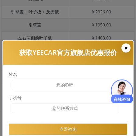
引擎盖 + 叶子板 + 反光镜
￥2926.00
引擎盖
￥1950.00
左右两侧前叶子板
￥1463.00
获取YEECAR官方旗舰店优惠报价
反光镜
￥291.00
后保险杠
￥1983.00
姓名
后盖 + 车尾
￥1729.00
两个侧裙
￥870.00
手机号
车顶
￥1114.00
右后叶子板 + 右侧两个门
￥3415.00
左后叶子板 + 左侧两个门
￥3415.00
立即咨询