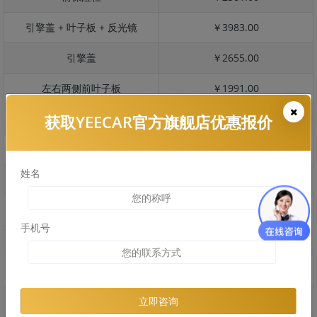
引擎盖 + 叶子板 + 反光镜
￥3983.00
引擎盖
￥2655.00
左右两侧前叶子板
￥1991.00
获取YEECAR官方旗舰店优惠报价
反光镜
￥398.00
后保险杠
￥1860.00
姓名
后盖 + 车尾
￥3758.00
两个侧裙
￥1218.00
手机号
车顶
￥2266.00
右后叶子板 + 右侧两个门
￥5258.00
左后叶子板 + 左侧两个门
￥5258.00
立即咨询