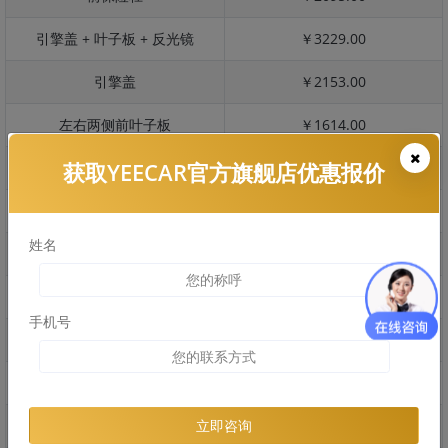
引擎盖 + 叶子板 + 反光镜
￥3229.00
引擎盖
￥2153.00
左右两侧前叶子板
￥1614.00
获取YEECAR官方旗舰店优惠报价
反光镜
￥321.00
后保险杠
￥1610.00
姓名
后盖 + 车尾
￥1774.00
两个侧裙
￥2206.00
手机号
车顶
￥1000.00
右后叶子板 + 右侧两个门
￥2724.00
左后叶子板 + 左侧两个门
￥2724.00
立即咨询