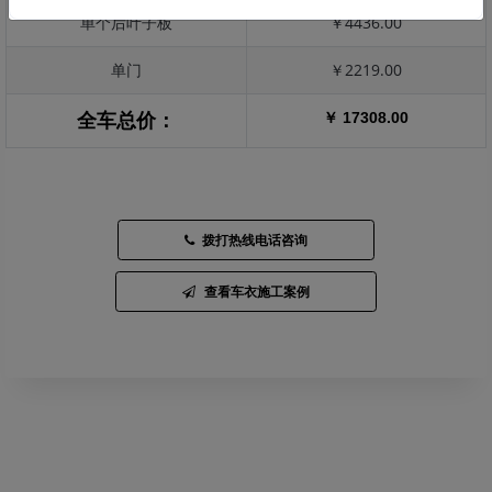
单个后叶子板
￥4436.00
单门
￥2219.00
￥ 17308.00
全车总价：
拨打热线电话咨询
查看车衣施工案例