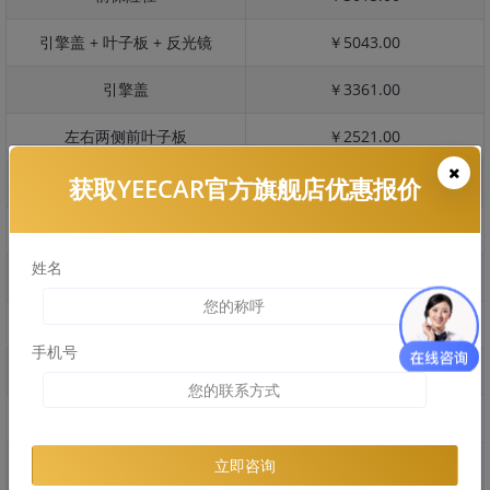
引擎盖 + 叶子板 + 反光镜
￥5043.00
引擎盖
￥3361.00
左右两侧前叶子板
￥2521.00
获取YEECAR官方旗舰店优惠报价
反光镜
￥504.00
后保险杠
￥2354.00
姓名
后盖 + 车尾
￥4756.00
两个侧裙
￥1541.00
手机号
车顶
￥4395.00
右后叶子板 + 右侧两个门
￥6656.00
左后叶子板 + 左侧两个门
￥6656.00
立即咨询