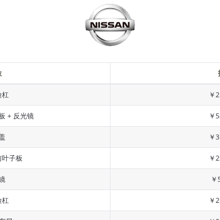
位
险杠
￥2
板 + 反光镜
￥5
盖
￥3
前叶子板
￥2
镜
￥5
险杠
￥2