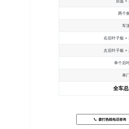
后盖 +
两个
车
右后叶子板 +
左后叶子板 +
单个后
单
全车总
拨打热线电话咨询