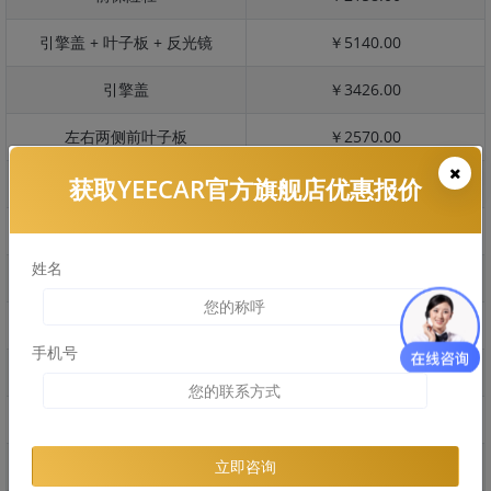
引擎盖 + 叶子板 + 反光镜
￥5140.00
引擎盖
￥3426.00
左右两侧前叶子板
￥2570.00
获取YEECAR官方旗舰店优惠报价
反光镜
￥514.00
后保险杠
￥2038.00
姓名
后盖 + 车尾
￥1674.00
两个侧裙
￥1144.00
手机号
车顶
￥1748.00
右后叶子板 + 右侧两个门
￥4534.00
左后叶子板 + 左侧两个门
￥4534.00
立即咨询