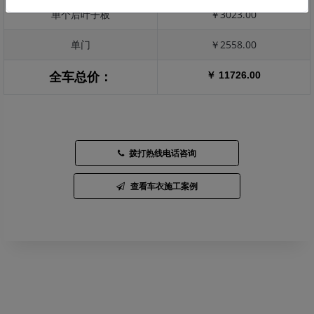
单个后叶子板
￥3023.00
单门
￥2558.00
￥ 11726.00
全车总价：
拨打热线电话咨询
查看车衣施工案例