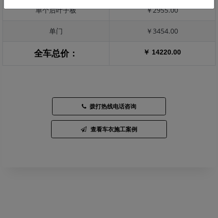
单个后叶子板
￥2955.00
单门
￥3454.00
￥ 14220.00
全车总价：
拨打热线电话咨询
查看车衣施工案例