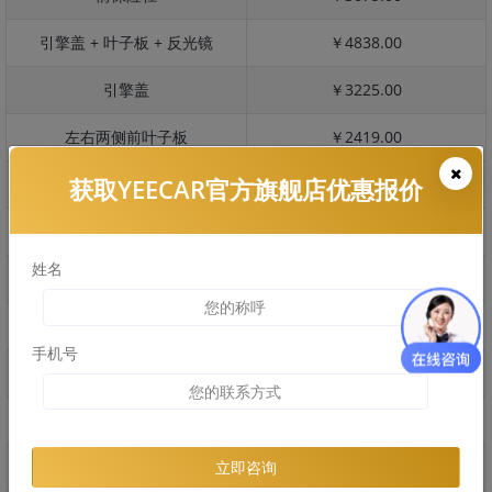
引擎盖 + 叶子板 + 反光镜
￥4838.00
引擎盖
￥3225.00
左右两侧前叶子板
￥2419.00
获取YEECAR官方旗舰店优惠报价
反光镜
￥483.00
后保险杠
￥3176.00
姓名
后盖 + 车尾
￥2595.00
两个侧裙
￥1460.00
手机号
车顶
￥1239.00
右后叶子板 + 右侧两个门
￥5753.00
左后叶子板 + 左侧两个门
￥5753.00
立即咨询