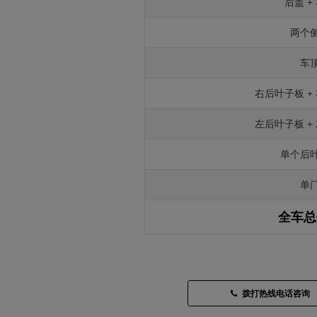
后盖 +
两个
车
右后叶子板 +
左后叶子板 +
单个后
单
全车总
拨打热线电话咨询