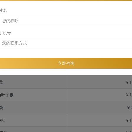
姓名
手机号
位
险杠
￥1
立即咨询
板 + 反光镜
￥2
盖
￥1
前叶子板
￥1
镜
￥2
险杠
￥1