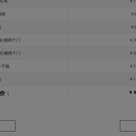
 车尾
￥1
侧裙
￥8
顶
￥6
 右侧两个门
￥3
 左侧两个门
￥3
叶子板
￥1
门
￥1
￥ 8
价：