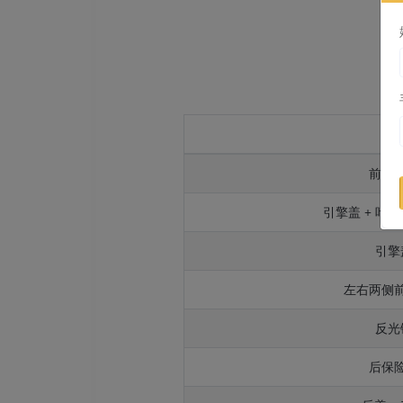
部
前保
引擎盖 + 叶子
引擎
左右两侧
反光
后保