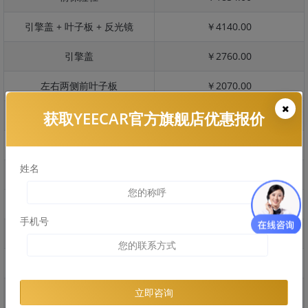
引擎盖 + 叶子板 + 反光镜
￥4140.00
引擎盖
￥2760.00
左右两侧前叶子板
￥2070.00
获取YEECAR官方旗舰店优惠报价
反光镜
￥414.00
后保险杠
￥1729.00
姓名
后盖 + 车尾
￥1935.00
两个侧裙
￥1814.00
手机号
车顶
￥0.00
右后叶子板 + 右侧两个门
￥4655.00
左后叶子板 + 左侧两个门
￥4655.00
立即咨询