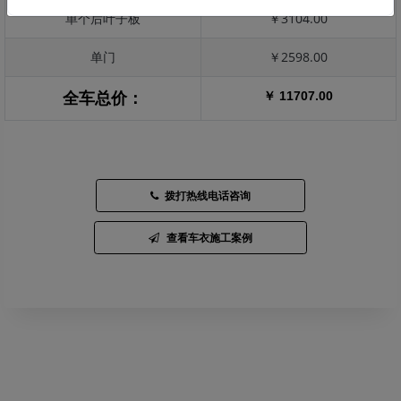
单个后叶子板
￥3104.00
单门
￥2598.00
￥ 11707.00
全车总价：
拨打热线电话咨询
查看车衣施工案例