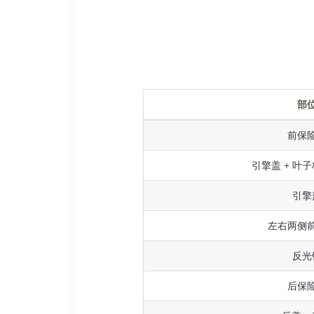
部
前保
引擎盖 + 叶子
引擎
左右两侧
反光
后保