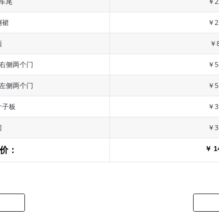
 车尾
￥2
侧裙
￥2
顶
￥8
 右侧两个门
￥5
 左侧两个门
￥5
叶子板
￥3
门
￥3
￥ 1
价：