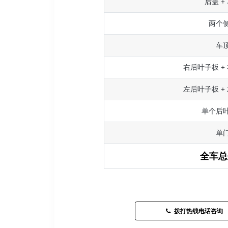
后盖 +
两个
车
右后叶子板 +
左后叶子板 +
单个后
单
全车总
拨打热线电话咨询