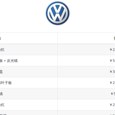
位
险杠
￥2
板 + 反光镜
￥5
盖
￥3
前叶子板
￥2
镜
￥5
险杠
￥2