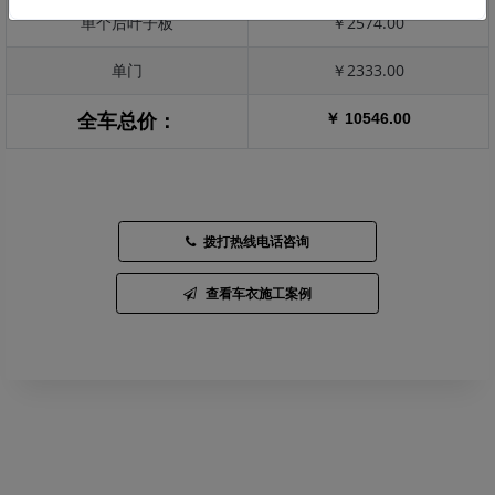
单个后叶子板
￥2574.00
单门
￥2333.00
￥ 10546.00
全车总价：
拨打热线电话咨询
查看车衣施工案例