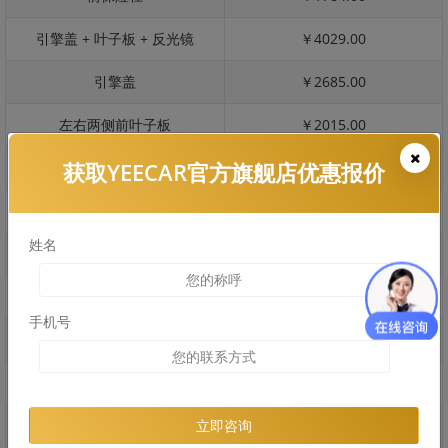
引擎盖 + 叶子板 + 反光镜
￥4029.00
引擎盖
￥2685.00
左右两侧前叶子板
￥2015.00
获取YEECAR官方旗舰店优惠报价
反光镜
￥403.00
后保险杠
￥1509.00
姓名
后盖 + 车尾
￥1354.00
两个侧裙
￥1589.00
手机号
车顶
￥659.00
右后叶子板 + 右侧两个门
￥3860.00
左后叶子板 + 左侧两个门
￥3860.00
立即咨询