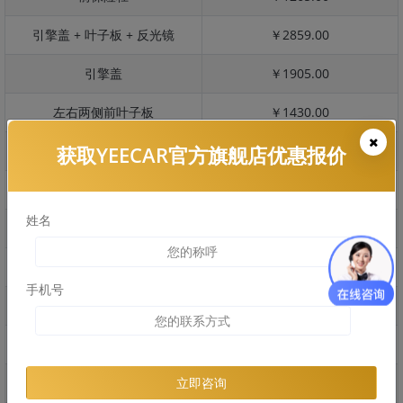
引擎盖 + 叶子板 + 反光镜
￥2859.00
引擎盖
￥1905.00
左右两侧前叶子板
￥1430.00
获取YEECAR官方旗舰店优惠报价
反光镜
￥285.00
后保险杠
￥1070.00
姓名
后盖 + 车尾
￥960.00
两个侧裙
￥1126.00
手机号
车顶
￥468.00
右后叶子板 + 右侧两个门
￥2740.00
左后叶子板 + 左侧两个门
￥2740.00
立即咨询