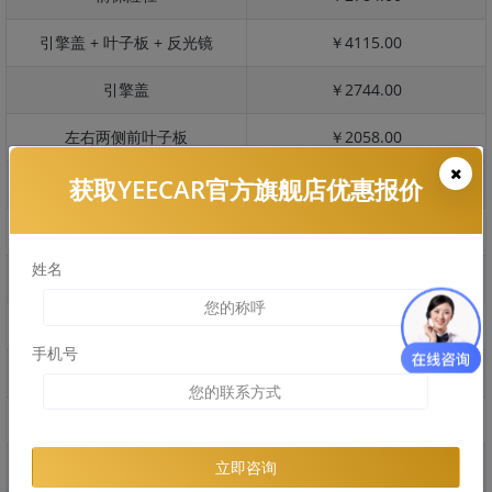
引擎盖 + 叶子板 + 反光镜
￥4115.00
引擎盖
￥2744.00
左右两侧前叶子板
￥2058.00
获取YEECAR官方旗舰店优惠报价
反光镜
￥411.00
后保险杠
￥2019.00
姓名
后盖 + 车尾
￥1694.00
两个侧裙
￥1224.00
手机号
车顶
￥2616.00
右后叶子板 + 右侧两个门
￥4386.00
左后叶子板 + 左侧两个门
￥4386.00
立即咨询