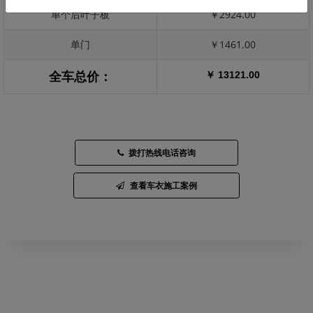
单个后叶子板
￥2924.00
单门
￥1461.00
￥ 13121.00
全车总价：
拨打热线电话咨询
查看车衣施工案例