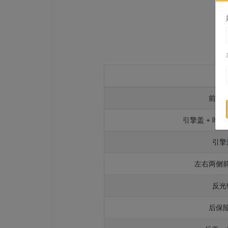
部
前保
引擎盖 + 叶子
引擎
左右两侧
反光
后保