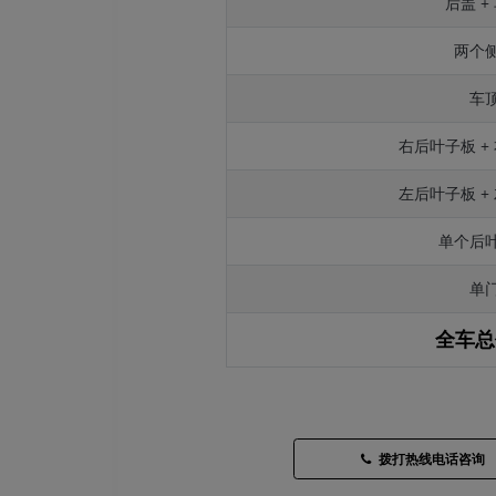
后盖 +
两个
车
右后叶子板 +
左后叶子板 +
单个后
单
全车总
拨打热线电话咨询