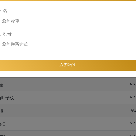
姓名
手机号
位
险杠
￥2
立即咨询
板 + 反光镜
￥4
盖
￥3
前叶子板
￥2
镜
￥4
险杠
￥2