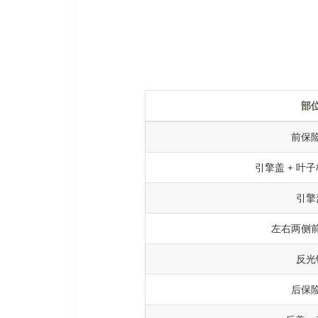
部
前保
引擎盖 + 叶子
引擎
左右两侧
反光
后保