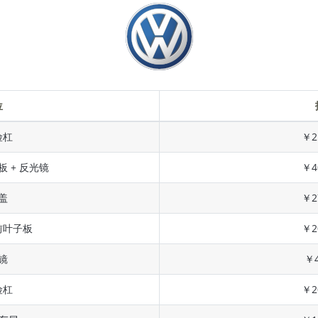
位
险杠
￥2
板 + 反光镜
￥4
盖
￥2
前叶子板
￥2
镜
￥4
险杠
￥2