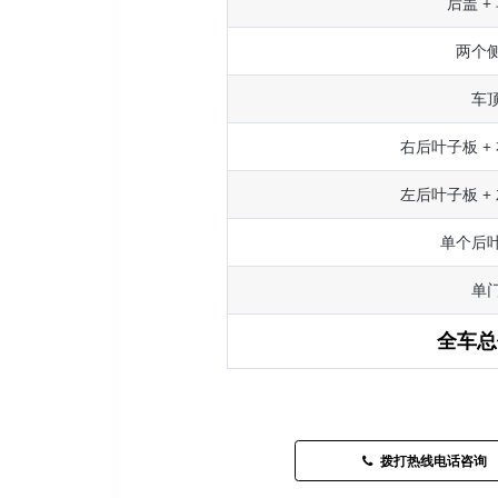
后盖 +
两个
车
右后叶子板 +
左后叶子板 +
单个后
单
全车总
拨打热线电话咨询