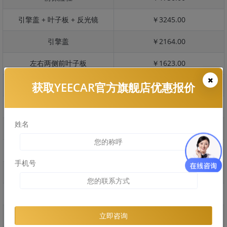
引擎盖 + 叶子板 + 反光镜
￥3245.00
引擎盖
￥2164.00
左右两侧前叶子板
￥1623.00
获取YEECAR官方旗舰店优惠报价
反光镜
￥324.00
后保险杠
￥1660.00
姓名
后盖 + 车尾
￥1191.00
两个侧裙
￥998.00
手机号
车顶
￥2351.00
右后叶子板 + 右侧两个门
￥2891.00
左后叶子板 + 左侧两个门
￥2891.00
立即咨询