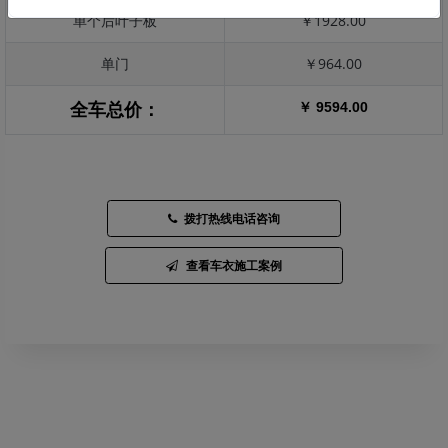
单个后叶子板
￥1928.00
单门
￥964.00
￥ 9594.00
全车总价：
拨打热线电话咨询
查看车衣施工案例