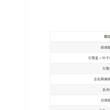
部
前保
引擎盖 + 叶子
引擎
左右两侧
反光
后保