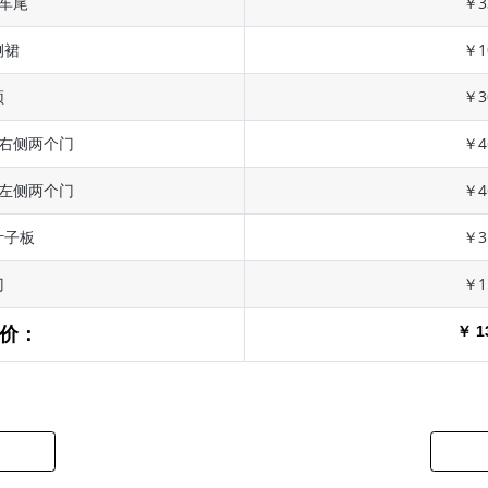
 车尾
￥3
侧裙
￥1
顶
￥3
 右侧两个门
￥4
 左侧两个门
￥4
叶子板
￥3
门
￥1
￥ 1
价：