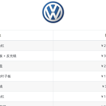
位
险杠
￥2
板 + 反光镜
￥3
盖
￥2
前叶子板
￥1
镜
￥3
险杠
￥1