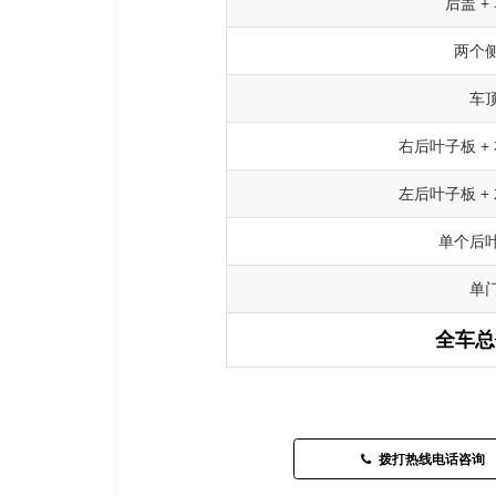
后盖 +
两个
车
右后叶子板 +
左后叶子板 +
单个后
单
全车总
拨打热线电话咨询