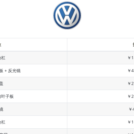
位
险杠
￥1
板 + 反光镜
￥4
盖
￥2
前叶子板
￥2
镜
￥4
险杠
￥1