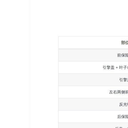
部
前保
引擎盖 + 叶子
引擎
左右两侧
反光
后保