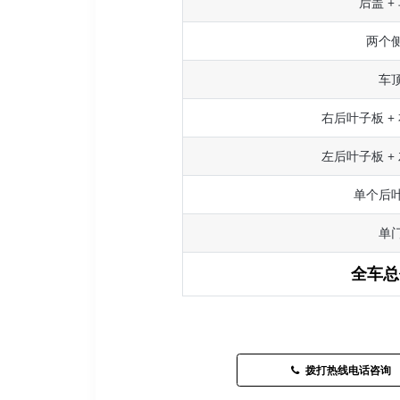
后盖 +
两个
车
右后叶子板 +
左后叶子板 +
单个后
单
全车总
拨打热线电话咨询