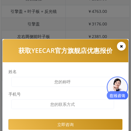
引擎盖 + 叶子板 + 反光镜
￥4763.00
引擎盖
￥3176.00
左右两侧前叶子板
￥2381.00
获取YEECAR官方旗舰店优惠报价
反光镜
￥476.00
后保险杠
￥1781.00
姓名
后盖 + 车尾
￥1414.00
两个侧裙
￥0.00
手机号
车顶
￥2676.00
右后叶子板 + 右侧两个门
￥3633.00
左后叶子板 + 左侧两个门
￥3633.00
立即咨询