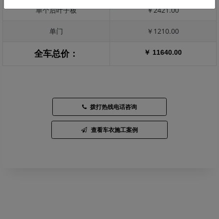
单个后叶子板
￥2421.00
单门
￥1210.00
￥ 11640.00
全车总价：
拨打热线电话咨询
查看车衣施工案例