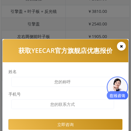
引擎盖 + 叶子板 + 反光镜
￥3810.00
引擎盖
￥2540.00
左右两侧前叶子板
￥1905.00
获取YEECAR官方旗舰店优惠报价
反光镜
￥380.00
后保险杠
￥1425.00
姓名
后盖 + 车尾
￥1130.00
两个侧裙
￥0.00
手机号
车顶
￥2140.00
右后叶子板 + 右侧两个门
￥2905.00
左后叶子板 + 左侧两个门
￥2905.00
立即咨询