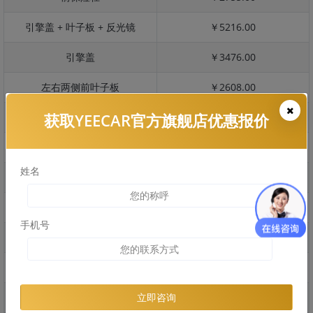
引擎盖 + 叶子板 + 反光镜
￥5216.00
引擎盖
￥3476.00
左右两侧前叶子板
￥2608.00
获取YEECAR官方旗舰店优惠报价
反光镜
￥521.00
后保险杠
￥1988.00
姓名
后盖 + 车尾
￥1366.00
两个侧裙
￥1259.00
手机号
车顶
￥2134.00
右后叶子板 + 右侧两个门
￥3895.00
左后叶子板 + 左侧两个门
￥3895.00
立即咨询