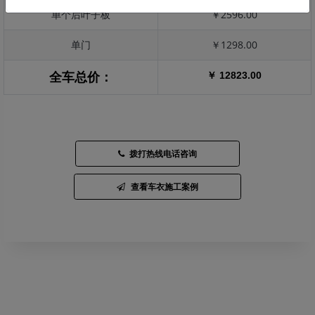
单个后叶子板
￥2596.00
单门
￥1298.00
￥ 12823.00
全车总价：
拨打热线电话咨询
查看车衣施工案例