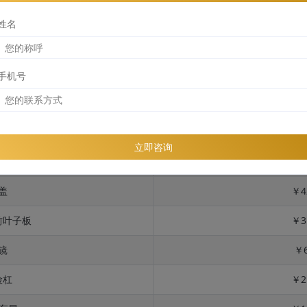
姓名
手机号
位
险杠
￥2
立即咨询
板 + 反光镜
￥6
盖
￥4
前叶子板
￥3
镜
￥6
险杠
￥2