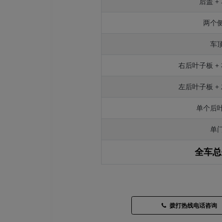
后盖 +
两个
车
右后叶子板 +
左后叶子板 +
单个后
单
全车总
拨打热线电话咨询