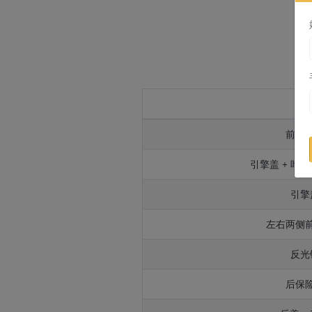
部
前保
引擎盖 + 叶子
引擎
左右两侧
反光
后保