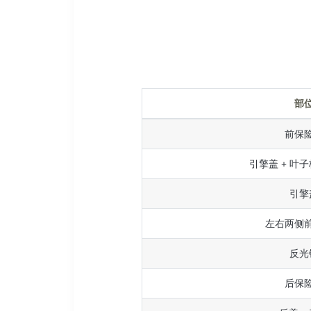
部
前保
引擎盖 + 叶子
引擎
左右两侧
反光
后保