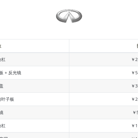
位
险杠
￥2
板 + 反光镜
￥5
盖
￥3
前叶子板
￥2
镜
￥5
险杠
￥1