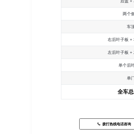
后盖 +
两个
车
右后叶子板 +
左后叶子板 +
单个后
单
全车总
拨打热线电话咨询