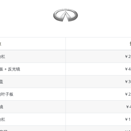
位
险杠
￥2
板 + 反光镜
￥4
盖
￥3
前叶子板
￥2
镜
￥4
险杠
￥1