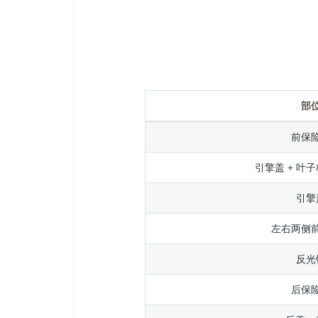
部
前保
引擎盖 + 叶子
引擎
左右两侧
反光
后保