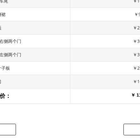
 车尾
￥1
侧裙
￥9
顶
￥2
 右侧两个门
￥3
 左侧两个门
￥3
叶子板
￥2
门
￥1
￥ 1
价：