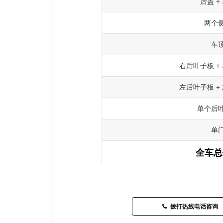
后盖 +
两个
车
右后叶子板 +
左后叶子板 +
单个后
单
全车总
拨打热线电话咨询