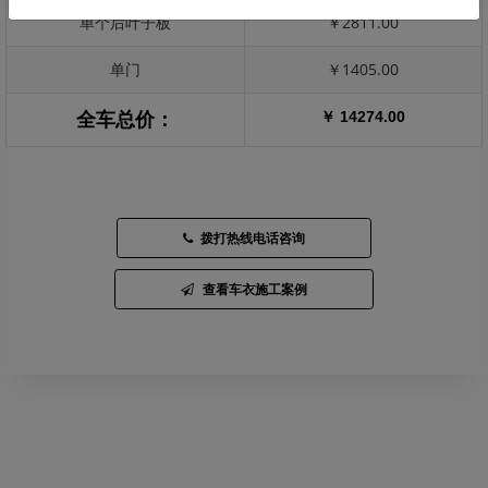
单个后叶子板
￥2811.00
单门
￥1405.00
￥ 14274.00
全车总价：
拨打热线电话咨询
查看车衣施工案例