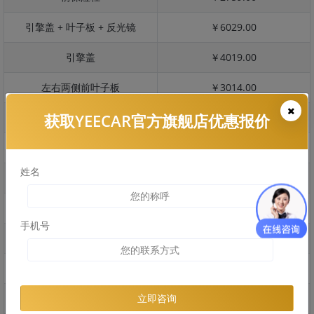
引擎盖 + 叶子板 + 反光镜
￥6029.00
引擎盖
￥4019.00
左右两侧前叶子板
￥3014.00
获取YEECAR官方旗舰店优惠报价
反光镜
￥603.00
后保险杠
￥2064.00
姓名
后盖 + 车尾
￥1448.00
两个侧裙
￥1219.00
手机号
车顶
￥3140.00
右后叶子板 + 右侧两个门
￥4218.00
左后叶子板 + 左侧两个门
￥4218.00
立即咨询