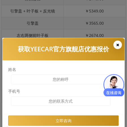
引擎盖 + 叶子板 + 反光镜
￥5349.00
引擎盖
￥3565.00
左右两侧前叶子板
￥2674.00
获取YEECAR官方旗舰店优惠报价
反光镜
￥534.00
后保险杠
￥1830.00
姓名
后盖 + 车尾
￥1284.00
两个侧裙
￥1081.00
手机号
车顶
￥2786.00
右后叶子板 + 右侧两个门
￥3741.00
左后叶子板 + 左侧两个门
￥3741.00
立即咨询