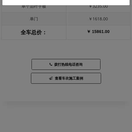
单个后叶子板
￥3235.00
单门
￥1618.00
￥ 15861.00
全车总价：
拨打热线电话咨询
查看车衣施工案例