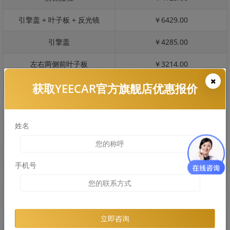
引擎盖 + 叶子板 + 反光镜
￥6429.00
引擎盖
￥4285.00
左右两侧前叶子板
￥3214.00
获取YEECAR官方旗舰店优惠报价
反光镜
￥643.00
后保险杠
￥2131.00
姓名
后盖 + 车尾
￥1435.00
两个侧裙
￥1569.00
手机号
车顶
￥2393.00
右后叶子板 + 右侧两个门
￥4853.00
左后叶子板 + 左侧两个门
￥4853.00
立即咨询