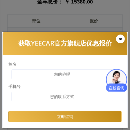
全车总价：
￥ 15380.00
部位
报价
前保险杠
￥2935.00
获取YEECAR官方旗舰店优惠报价
引擎盖
￥3524.00
左右两侧前叶子板
￥2643.00
姓名
反光镜
￥528.00
后保险杠
￥2545.00
手机号
后盖 + 车尾
￥2435.00
两个侧裙
￥1580.00
立即咨询
车顶
￥2643.00