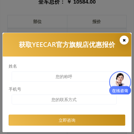
全车总价：
￥ 10584.00
部位
报价
前保险杠
￥2090.00
获取YEECAR官方旗舰店优惠报价
引擎盖
￥2754.00
左右两侧前叶子板
￥2065.00
姓名
反光镜
￥413.00
后保险杠
￥1583.00
手机号
后盖 + 车尾
￥1845.00
两个侧裙
￥1084.00
立即咨询
车顶
￥1826.00