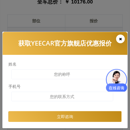
全车总价：
￥ 10176.00
部位
报价
前保险杠
￥1949.00
获取YEECAR官方旗舰店优惠报价
引擎盖
￥2835.00
左右两侧前叶子板
￥2174.00
姓名
反光镜
￥435.00
后保险杠
￥1454.00
手机号
后盖 + 车尾
￥1068.00
两个侧裙
￥881.00
立即咨询
车顶
￥2105.00