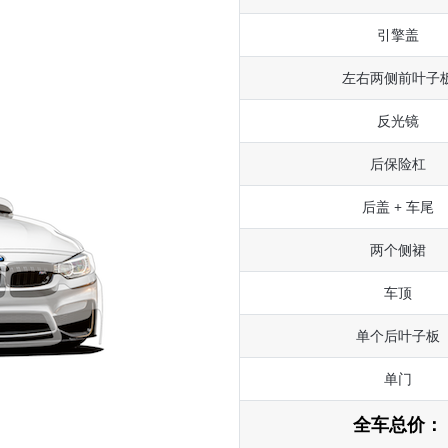
引擎盖
左右两侧前叶子
反光镜
后保险杠
后盖 + 车尾
两个侧裙
车顶
单个后叶子板
单门
全车总价：