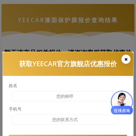
YEECAR漆面保护膜报价查询结果
暂无该产品相关报价，请咨询客服获取优惠价
格
获取YEECAR官方旗舰店优惠报价
姓名
拨打热线电话咨询
查看车衣施工案例
手机号