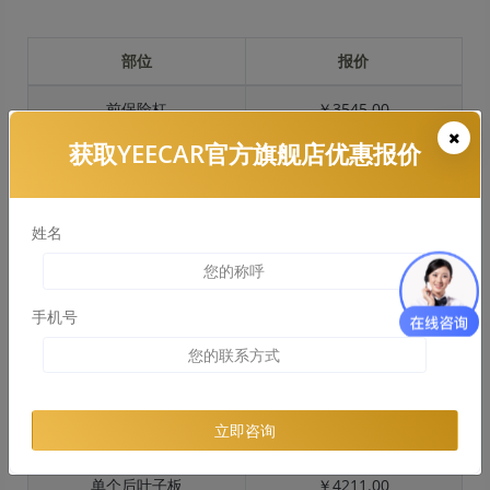
部位
报价
前保险杠
￥3545.00
获取YEECAR官方旗舰店优惠报价
引擎盖
￥4435.00
左右两侧前叶子板
￥3013.00
姓名
反光镜
￥579.00
后保险杠
￥2581.00
手机号
后盖 + 车尾
￥2180.00
两个侧裙
￥1903.00
立即咨询
车顶
￥3754.00
单个后叶子板
￥4211.00