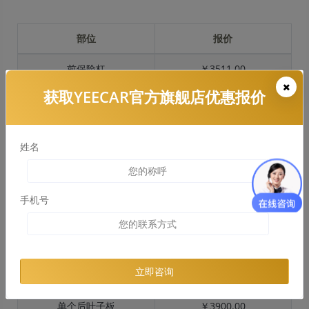
部位
报价
前保险杠
￥3511.00
获取YEECAR官方旗舰店优惠报价
引擎盖
￥4223.00
左右两侧前叶子板
￥3168.00
姓名
反光镜
￥634.00
后保险杠
￥2491.00
手机号
后盖 + 车尾
￥1759.00
两个侧裙
￥1988.00
立即咨询
车顶
￥3733.00
单个后叶子板
￥3900.00