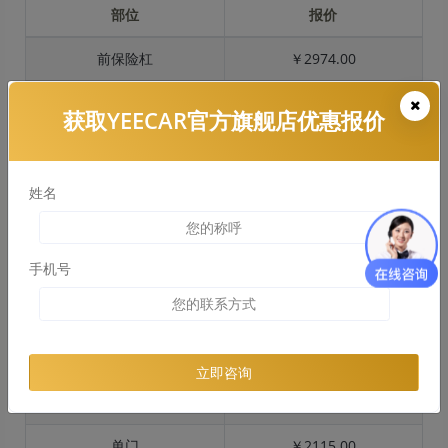
部位
报价
前保险杠
￥2974.00
引擎盖
￥3834.00
获取YEECAR官方旗舰店优惠报价
左右两侧前叶子板
￥2876.00
反光镜
￥575.00
姓名
后保险杠
￥2925.00
手机号
后盖 + 车尾
￥1588.00
两个侧裙
￥1956.00
车顶
￥3951.00
立即咨询
单个后叶子板
￥4231.00
单门
￥2115.00