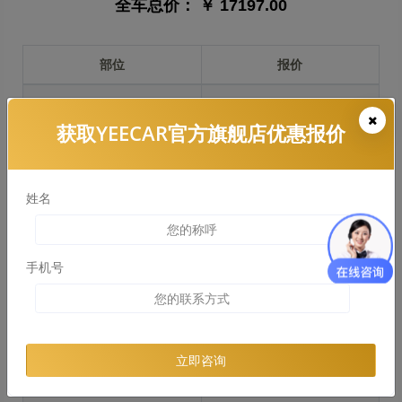
全车总价：
￥ 17197.00
部位
报价
前保险杠
￥3156.00
获取YEECAR官方旗舰店优惠报价
引擎盖
￥3946.00
左右两侧前叶子板
￥2960.00
姓名
反光镜
￥591.00
后保险杠
￥3030.00
手机号
后盖 + 车尾
￥2174.00
两个侧裙
￥1821.00
立即咨询
车顶
￥3733.00